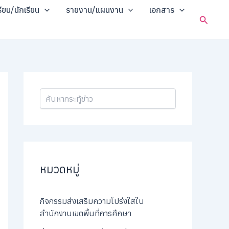
ค้
รียน/นักเรียน
รายงาน/แผนงาน
เอกสาร
น
Search
ห
า
หมวดหมู่
กิจกรรมส่งเสริมความโปร่งใสใน
สำนักงานเขตพื้นที่การศึกษา