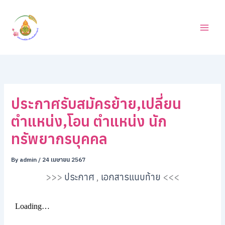
ค้
Skip
น
to
ห
content
า
ประกาศรับสมัครย้าย,เปลี่ยน
ตำแหน่ง,โอน ตำแหน่ง นัก
ทรัพยากรบุคคล
By
admin
/
24 เมษายน 2567
>>>
ประกาศ
,
เอกสารแนบท้าย
<<<