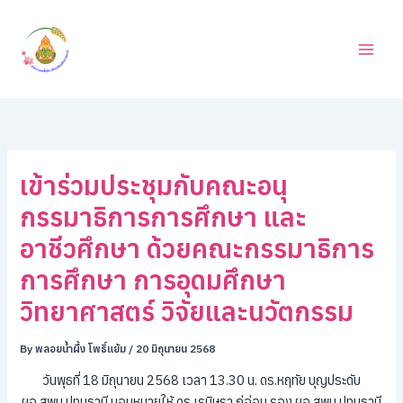
ค้
Skip
น
to
ห
content
า
เข้าร่วมประชุมกับคณะอนุ
กรรมาธิการการศึกษา และ
อาชีวศึกษา ด้วยคณะกรรมาธิการ
การศึกษา การอุดมศึกษา
วิทยาศาสตร์ วิจัยและนวัตกรรม
By
พลอยน้ำผึ้ง โพธิ์แย้ม
/
20 มิถุนายน 2568
วันพุธที่ 18 มิถุนายน 2568 เวลา 13.30 น. ดร.หฤทัย บุญประดับ
ผอ.สพม.ปทุมธานี มอบหมายให้ ดร.เรนิษรา ภู่อ่อน รอง ผอ.สพม.ปทุมธานี