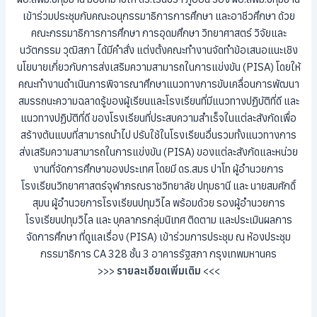
เข้าร่วมประชุมกับคณะอนุกรรมาธิการการศึกษา และอาชีวศึกษา ด้วย
คณะกรรมาธิการการศึกษา การอุดมศึกษา วิทยาศาสตร์ วิจัยและ
นวัตกรรม วุฒิสภา ได้มีคําสั่ง แต่งตั้งคณะทํางานจัดทําข้อเสนอแนะเชิง
นโยบายเกี่ยวกับการส่งเสริมความสามารถในการแข่งขัน (PISA) โดยให้
คณะทํางานดําเนินการพิจารณาศึกษาแนวทางการขับเคลื่อนการพัฒนา
สมรรถนะความฉลาดรู้ของผู้เรียนและโรงเรียนที่มีแนวทางปฏิบัติที่ดี และ
แนวทางปฏิบัติที่ดี ของโรงเรียนที่ประสบความสําเร็จในแต่ละสังกัดเพื่อ
สร้างต้นแบบที่สามารถนําไป ปรับใช้ในโรงเรียนอื่นรวมทั้งแนวทางการ
ส่งเสริมความสามารถในการแข่งขัน (PISA) ของแต่ละสังกัดและหน่วย
งานที่จัดการศึกษาของประเทศ โดยมี ดร.สมร ปาโท ผู้อำนวยการ
โรงเรียนวิทยาศาสตร์จุฬาภรณราชวิทยาลัย ปทุมธานี และ นายสมศักดิ์
สุมน ผู้อํานวยการโรงเรียนปทุมวิไล พร้อมด้วย รองผู้อำนวยการ
โรงเรียนปทุมวิไล และ บุคลากรกลุ่มนิเทศ ติดตาม และประเมินผลการ
จัดการศึกษา ที่ดูแลเรื่อง (PISA) เข้าร่วมการประชุม ณ ห้องประชุม
กรรมาธิการ CA 328 ชั้น 3 อาคารรัฐสภา กรุงเทพมหานคร
>>>
รายละเอียดเพิ่มเติม
<<<