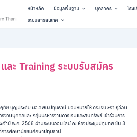
หน้าหลัก
ข้อมูลพื้นฐาน
บุคลากร
โรงเ
um Thani
ระบบสารสนเทศ
 และ Training ระบบรับสมัคร
หฤทัย บุญประดับ ผอ.สพม.ปทุมธานี มอบหมายให้ ดร.เรนิษรา ภู่อ่อน
ารงานบุคคลและ กลุ่มบริหารงานการเงินและสินทรัพย์ เข้าร่วมการ
จำปี พ.ศ. 2568 ผ่านระบบออนไลน์ ณ ห้องประชุมปทุมทิพ ชั้น 3
ที่การศึกษามัธยมศึกษาปทุมธานี