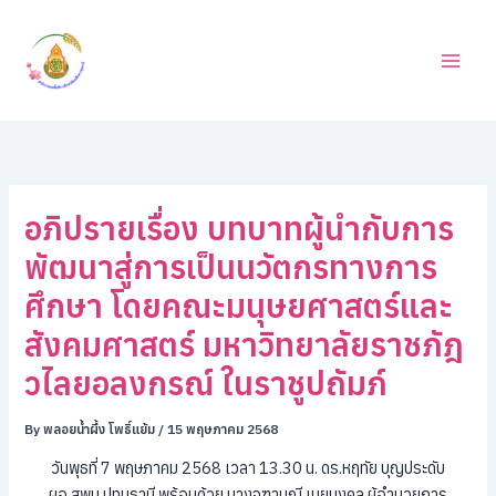
ค้
Skip
น
to
ห
content
า
อภิปรายเรื่อง บทบาทผู้นำกับการ
พัฒนาสู่การเป็นนวัตกรทางการ
ศึกษา โดยคณะมนุษยศาสตร์และ
สังคมศาสตร์ มหาวิทยาลัยราชภัฎ
วไลยอลงกรณ์ ในราชูปถัมภ์
By
พลอยน้ำผึ้ง โพธิ์แย้ม
/
15 พฤษภาคม 2568
วันพุธที่ 7 พฤษภาคม 2568 เวลา 13.30 น. ดร.หฤทัย บุญประดับ
ผอ.สพม.ปทุมธานี พร้อมด้วย นางจุฑามณี เมยมงคล ผู้อำนวยการ