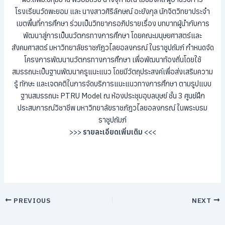
โรงเรียนวัดพะยอม และ นางสาวศิริลักษณ์ อะยังกุล นักจิตวิทยาประจำ
เขตพื้นที่การศึกษา ร่วมเป็นวิทยากรอภิปรายเรื่อง บทบาทผู้นำกับการ
พัฒนาสู่การเป็นนวัตกรทางการศึกษา โดยคณะมนุษยศาสตร์และ
สังคมศาสตร์ มหาวิทยาลัยราชภัฎวไลยอลงกรณ์ ในราชูปถัมภ์ กำหนดจัด
โครงการพัฒนานวัตกรทางการศึกษา เพื่อพัฒนาท้องถิ่นโดยใช้
สมรรถนะเป็นฐานพัฒนาครูแนะแนว โดยมีวัตถุประสงค์เพื่อส่งเสริมความ
รู้ ทักษะ และเจตคติในการจัดบริการแนะแนวทางการศึกษา ตามรูปแบบ
ฐานสมรรถนะ PTRU Model ณ ห้องประชุมอุบลบุษย์ ชั้น 3 ศูนย์ฝึก
ประสบการณ์วิชาชีพ มหาวิทยาลัยราชภัฎวไลยอลงกรณ์ ในพระบรม
ราชูปถัมภ์
>>>
รายละเอียดเพิ่มเติม
<<<
PREVIOUS
NEXT