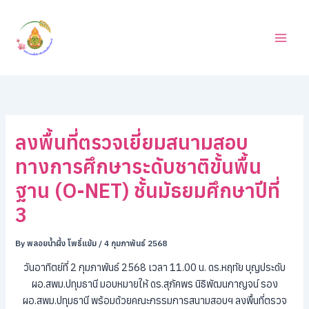
ค้
Skip
น
to
ห
content
า
ลงพื้นที่ตรวจเยี่ยมสนามสอบ
ทางการศึกษาระดับชาติขั้นพื้น
ฐาน (O-NET) ชั้นมัธยมศึกษาปีที่
3
By
พลอยน้ำผึ้ง โพธิ์แย้ม
/
4 กุมภาพันธ์ 2568
วันอาทิตย์ที่ 2 กุมภาพันธ์ 2568 เวลา 11.00 น. ดร.หฤทัย บุญประดับ
ผอ.สพม.ปทุมธานี มอบหมายให้ ดร.สุภัคพร นิธิพัฒนกาญจน์ รอง
ผอ.สพม.ปทุมธานี พร้อมด้วยคณะกรรมการสนามสอบฯ ลงพื้นที่ตรวจ