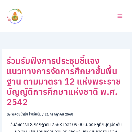
ค้
Skip
น
to
ห
content
า
ร่วมรับฟังการประชุมชี้แจง
แนวทางการจัดการศึกษาขั้นพื้น
ฐาน ตามมาตรา 12 แห่งพระราช
บัญญัติการศึกษาแห่งชาติ พ.ศ.
2542
By
พลอยน้ำผึ้ง โพธิ์แย้ม
/
21 กรกฎาคม 2568
วันอังคารที่ 8 กรกฎาคม 2568 เวลา 09.00 น. ดร.หฤทัย บุญประดับ
ผอ.สพม.ปทุมธานี พร้อมด้วย ดร.สุภัคพร นิธิพัฒนกาญจน์ รอง