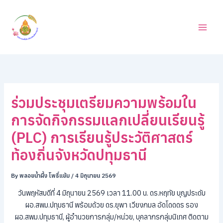
ค้
Skip
น
to
ห
content
า
ร่วมประชุมเตรียมความพร้อมใน
การจัดกิจกรรมแลกเปลี่ยนเรียนรู้
(PLC) การเรียนรู้ประวัติศาสตร์
ท้องถิ่นจังหวัดปทุมธานี
By
พลอยน้ำผึ้ง โพธิ์แย้ม
/
4 มิถุนายน 2569
วันพฤหัสบดีที่ 4 มิถุนายน 2569 เวลา 11.00 น. ดร.หฤทัย บุญประดับ
ผอ.สพม.ปทุมธานี พร้อมด้วย ดร.ยุพา เวียงกมล อัดโดดดร รอง
ผอ.สพม.ปทุมธานี, ผู้อำนวยการกลุ่ม/หน่วย, บุคลากรกลุ่มนิเทศ ติดตาม