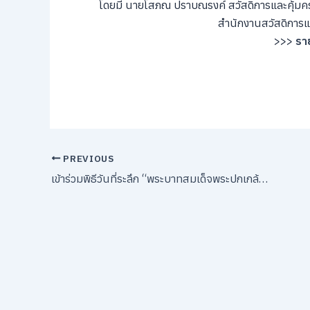
โดยมี นายโสภณ ปราบณรงค์ สวัสดิการและคุ้มค
สำนักงานสวัสดิการแ
>>>
ราย
PREVIOUS
เข้าร่วมพิธีวันที่ระลึก “พระบาทสมเด็จพระปกเกล้าเจ้าอยู่หัว” 30 พฤษภาคม ของทุกปี