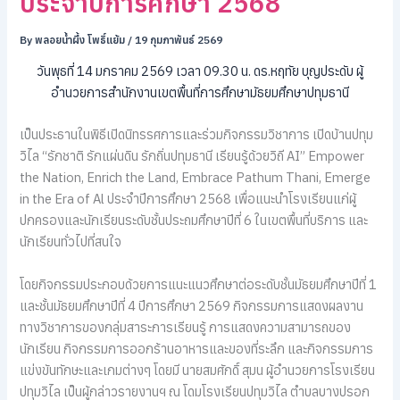
ประจำปีการศึกษา 2568
By
พลอยน้ำผึ้ง โพธิ์แย้ม
/
19 กุมภาพันธ์ 2569
วันพุธที่ 14 มกราคม 2569 เวลา 09.30 น. ดร.หฤทัย บุญประดับ ผู้
อำนวยการสำนักงานเขตพื้นที่การศึกษามัธยมศึกษาปทุมธานี
เป็นประธานในพิธีเปิดนิทรรศการและร่วมกิจกรรมวิชาการ เปิดบ้านปทุม
วิไล “รักชาติ รักแผ่นดิน รักถิ่นปทุมธานี เรียนรู้ด้วยวิถี AI” Empower
the Nation, Enrich the Land, Embrace Pathum Thani, Emerge
in the Era of Al ประจำปีการศึกษา 2568 เพื่อแนะนำโรงเรียนแก่ผู้
ปกครองและนักเรียนระดับชั้นประถมศึกษาปีที่ 6 ในเขตพื้นที่บริการ และ
นักเรียนทั่วไปที่สนใจ
โดยกิจกรรมประกอบด้วยการแนะแนวศึกษาต่อระดับชั้นมัธยมศึกษาปีที่ 1
และชั้นมัธยมศึกษาปีที่ 4 ปีการศึกษา 2569 กิจกรรมการแสดงผลงาน
ทางวิชาการของกลุ่มสาระการเรียนรู้ การแสดงความสามารถของ
นักเรียน กิจกรรมการออกร้านอาหารและของที่ระลึก และกิจกรรมการ
แข่งขันทักษะและเกมต่างๆ โดยมี นายสมศักดิ์ สุมน ผู้อำนวยการโรงเรียน
ปทุมวิไล เป็นผู้กล่าวรายงานฯ ณ โดมโรงเรียนปทุมวิไล ตำบลบางปรอก