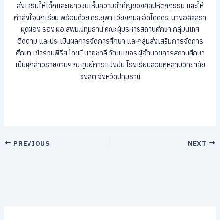
ส่งเสริมให้เด็กและเยาวชนเห็นความสำคัญของศิลปหัตถกรรม และให้
กำลังใจนักเรียน พร้อมด้วย ดร.ยุพา เวียงกมล อัดโดดดร, นางอลิสสรา
ผุดผ่อง รอง ผอ.สพม.ปทุมธานี คณะผู้บริหารสถานศึกษา กลุ่มนิเทศ
ติดตาม และประเมินผลการจัดการศึกษา และกลุ่มส่งเสริมการจัดการ
ศึกษา เข้าร่วมพิธีฯ โดยมี นายชาลี วัฒนเขจร ผู้อำนวยการสถานศึกษา
เป็นผู้กล่าวรายงานฯ ณ ศูนย์การแข่งขัน โรงเรียนสวนกุหลาบวิทยาลัย
รังสิต จังหวัดปทุมธานี
PREVIOUS
NEXT