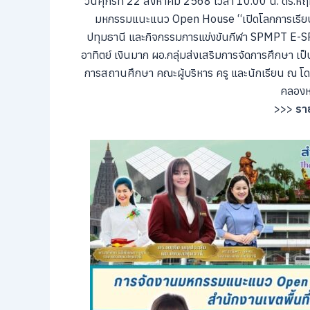
วันศุกร์ที่ 22 สิงหาคม 2568 เวลา 10.00 น. ดร.ห
มหกรรมแนะแนว Open House “เปิดโลกการเรียนรู้
ปทุมธานี และกิจกรรมการแข่งขันกีฬา SPMPT E-SPOR
อาทิตย์ เงินมาก ผอ.กลุ่มส่งเสริมการจัดการศึกษา เป
การสถานศึกษา คณะผู้บริหาร ครู และนักเรียน ณ 
คลองห
>>>
ราย