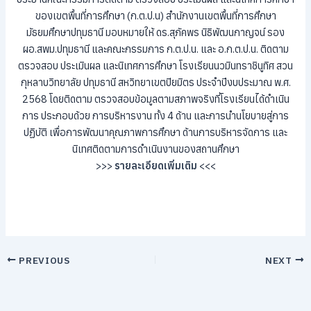
ของเขตพื้นที่การศึกษา (ก.ต.ป.น) สำนักงานเขตพื้นที่การศึกษา
มัธยมศึกษาปทุมธานี มอบหมายให้ ดร.สุภัคพร นิธิพัฒนกาญจน์ รอง
ผอ.สพม.ปทุมธานี และคณะกรรมการ ก.ต.ป.น. และ อ.ก.ต.ป.น. ติดตาม
ตรวจสอบ ประเมินผล และนิเทศการศึกษา โรงเรียนนวมินทราชินูทิศ สวน
กุหลาบวิทยาลัย ปทุมธานี สหวิทยาเขตปิยมิตร ประจำปีงบประมาณ พ.ศ.
2568 โดยติดตาม ตรวจสอบข้อมูลตามสภาพจริงที่โรงเรียนได้ดำเนิน
การ ประกอบด้วย การบริหารงาน ทั้ง 4 ด้าน และการนำนโยบายสู่การ
ปฏิบัติ เพื่อการพัฒนาคุณภาพการศึกษา ด้านการบริหารจัดการ และ
นิเทศติดตามการดำเนินงานของสถานศึกษา
>>>
รายละเอียดเพิ่มเติม
<<<
PREVIOUS
NEXT