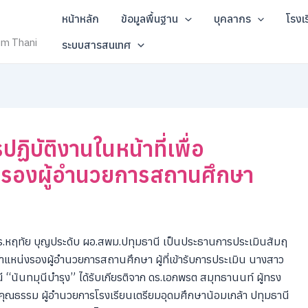
หน้าหลัก
ข้อมูลพื้นฐาน
บุคลากร
โรงเ
um Thani
ระบบสารสนเทศ
ิบัติงานในหน้าที่เพื่อ
งรองผู้อำนวยการสถานศึกษา
ดร.หฤทัย บุญประดับ ผอ.สพม.ปทุมธานี เป็นประธานการประเมินสัมฤ
ำแหน่งรองผู้อำนวยการสถานศึกษา ผู้ที่เข้ารับการประเมิน นางสาว
“นันทมุนีบำรุง” ได้รับเกียรติจาก ดร.เอกพรต สมุทธานนท์ ผู้ทรง
ุณธรรม ผู้อำนวยการโรงเรียนเตรียมอุดมศึกษาน้อมเกล้า ปทุมธานี