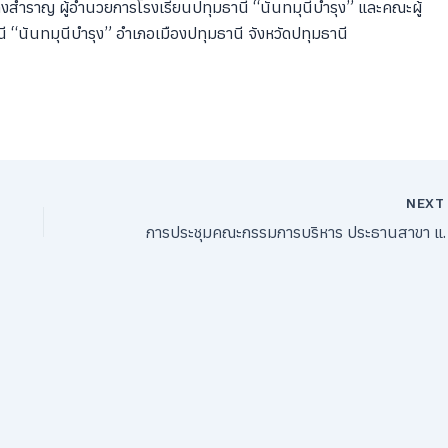
งสำราญ ผู้อำนวยการโรงเรียนปทุมธานี “นันทมุนีบำรุง” และคณะผู้
ี “นันทมุนีบำรุง” อำเภอเมืองปทุมธานี จังหวัดปทุมธานี
NEX
การประชุมคณะกรรมการบริหาร ประธานสาขา และ