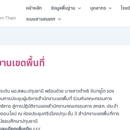
หน้าหลัก
ข้อมูลพื้นฐาน
บุคลากร
โรงเ
um Thani
ระบบสารสนเทศ
านเขตพื้นที่
ระดับ ผอ.สพม.ปทุมธานี พร้อมด้วย นางสาวดำหริ จันทชูโต รอง
ร่วมการประชุมผู้บริหารสำนักงานเขตพื้นที่ ร่วมกับคณะกรรมการ
ษาธิการ สู่การปฏิบัติงานของสำนักงานคณะกรรมการ สกสค. ประจำ
อนไลน์ ณ ห้องประชุมศรีเมืองปทุม ชั้น 3 สำนักงานเขตพื้นที่การ
มัธยมศึกษาปทุมธานี
ละเอียดเพิ่มเติม
<<<