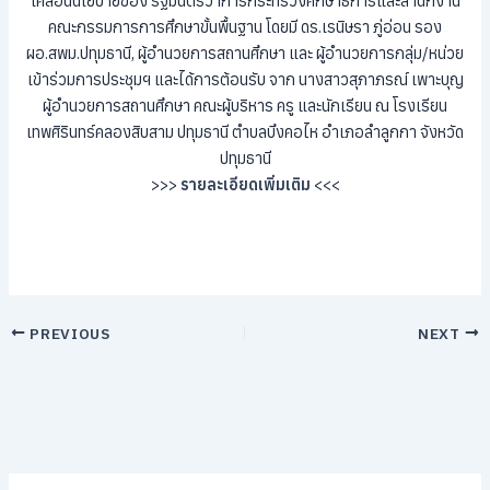
เคลื่อนนโยบายของ รัฐมนตรีว่าการกระทรวงศึกษาธิการและสำนักงาน
คณะกรรมการการศึกษาขั้นพื้นฐาน โดยมี ดร.เรนิษรา ภู่อ่อน รอง
ผอ.สพม.ปทุมธานี, ผู้อำนวยการสถานศึกษา และ ผู้อำนวยการกลุ่ม/หน่วย
เข้าร่วมการประชุมฯ และได้การต้อนรับ จาก นางสาวสุภาภรณ์ เพาะบุญ
ผู้อำนวยการสถานศึกษา คณะผู้บริหาร ครู และนักเรียน ณ โรงเรียน
เทพศิรินทร์คลองสิบสาม ปทุมธานี ตำบลบึงคอไห อำเภอลำลูกกา จังหวัด
ปทุมธานี
>>>
รายละเอียดเพิ่มเติม
<<<
PREVIOUS
NEXT