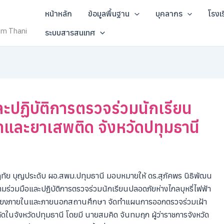
หน้าหลัก
ข้อมูลพื้นฐาน
บุคลากร
โรงเ
um Thani
ระบบสารสนเทศ
ะปฏิบัติการตรวจร่วมนักเรียน
้าและยาเสพติด จังหวัดปทุมธานี
ฤทัย บุญประดับ ผอ.สพม.ปทุมธานี มอบหมายให้ ดร.สุภัคพร นิธิพัฒน
ร่วมมือและปฏิบัติการตรวจร่วมนักเรียนปลอดภัยห่างไกลบุหรี่ไฟฟ้า
ุดเสี่ยงภายในและภายนอกสถานศึกษา จัดทําแผนการออกตรวจร่วมเฝ้า
กัดในจังหวัดปทุมธานี โดยมี นายสมคิด จันทมฤก ผู้ว่าราชการจังหวัด