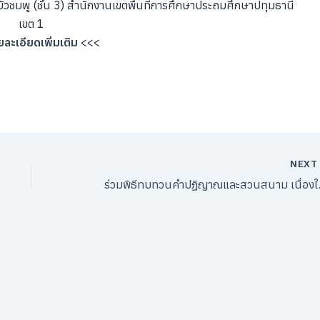
วชมพู (ชั้น 3) สํานักงานเขตพื้นที่การศึกษาประถมศึกษาปทุมธานี
เขต 1
ละเอียดเพิ่มเติม
<<<
NEX
ร่วมพิธีทบทวนคำป