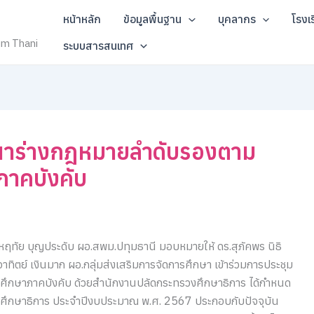
หน้าหลัก
ข้อมูลพื้นฐาน
บุคลากร
โรงเ
um Thani
ระบบสารสนเทศ
รณาร่างกฎหมายลำดับรองตาม
ภาคบังคับ
ฤทัย บุญประดับ ผอ.สพม.ปทุมธานี มอบหมายให้ ดร.สุภัคพร นิธิ
ตย์ เงินมาก ผอ.กลุ่มส่งเสริมการจัดการศึกษา เข้าร่วมการประชุม
ึกษาภาคบังคับ ด้วยสำนักงานปลัดกระทรวงศึกษาธิการ ได้กำหนด
ึกษาธิการ ประจำปีงบประมาณ พ.ศ. 2567 ประกอบกับปัจจุบัน